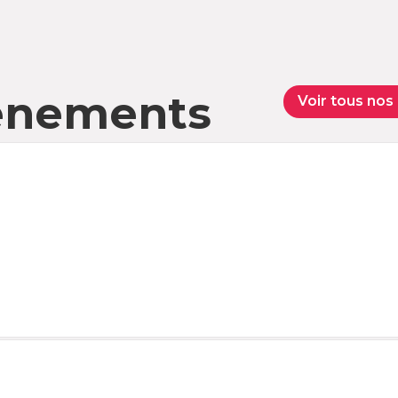
vènements
Voir tous no