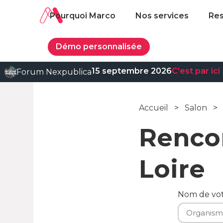
Pourquoi Marco
Nos services
Re
Démo personnalisée
15 septembre 2026
C'est par ici
Forum Nexpublica
Accueil
>
Salon
>
Renco
Loire
Nom de vo