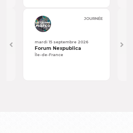
JOURNÉE
mardi 15 septembre 2026
mard
Forum Nexpublica
H’E
Île-de-France
Nouv