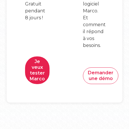
Gratuit
logiciel
pendant
Marco.
8 jours !
Et
comment
il répond
à vos
besoins.
Je
veux
Demander
tester
une démo
Marco