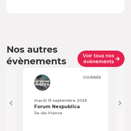
Nos autres
Voir tous nos
évènements
évènements
JOURNÉE
mardi 15 septembre 2026
mard
Forum Nexpublica
H’E
Île-de-France
Nouv