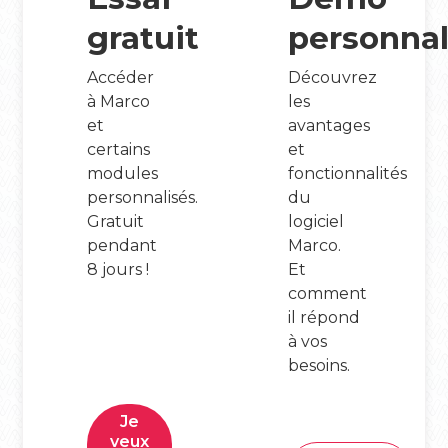
gratuit
personnal
Accéder
Découvrez
à Marco
les
et
avantages
certains
et
modules
fonctionnalités
personnalisés.
du
Gratuit
logiciel
pendant
Marco.
8 jours !
Et
comment
il répond
à vos
besoins.
Je
veux