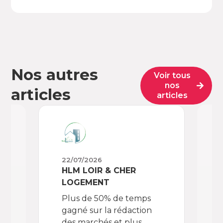
Nos autres
Voir tous
nos
articles
articles
22/07/2026
02/
HLM LOIR & CHER
OPA
LOGEMENT
Che
Plus de 50% de temps
don
gagné sur la rédaction
enf
des marchés et plus
out