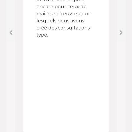
encore pour ceux de
Con
maîtrise d'œuvre pour
BAR
lesquels nous avons
TES
créé des consultations-
le 
type.
réc
des
aut
Déc
d’e
com
app
de 
au 