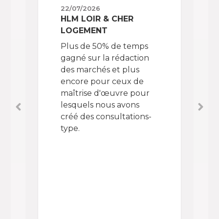
22/07/2026
02/
HLM LOIR & CHER
OPA
LOGEMENT
Che
Plus de 50% de temps
don
gagné sur la rédaction
enf
des marchés et plus
out
encore pour ceux de
Con
maîtrise d'œuvre pour
BAR
lesquels nous avons
TES
créé des consultations-
le 
type.
réc
des
aut
Déc
d’e
com
app
de 