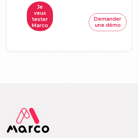
Je
veux
Demander
tester
une démo
Marco