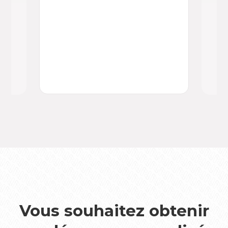
d’e
com
app
de 
au 
Vous souhaitez obtenir