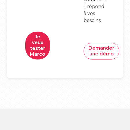
il répond
à vos
besoins.
Je
veux
Demander
tester
une démo
Marco