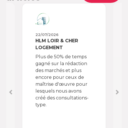
22/07/2026
02/
HLM LOIR & CHER
OPA
LOGEMENT
Che
Plus de 50% de temps
don
gagné sur la rédaction
enf
des marchés et plus
out
encore pour ceux de
Con
maîtrise d'œuvre pour
BAR
lesquels nous avons
TES
créé des consultations-
le 
type.
réc
des
aut
Déc