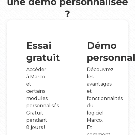
une démo personnalisée
?
Essai
Démo
gratuit
personnal
Accéder
Découvrez
à Marco
les
et
avantages
certains
et
modules
fonctionnalités
personnalisés.
du
Gratuit
logiciel
pendant
Marco.
8 jours !
Et
comment