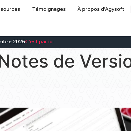
ssources
Témoignages
À propos d’Agysoft
mbre 2026
C'est par ici
Notes de Versi