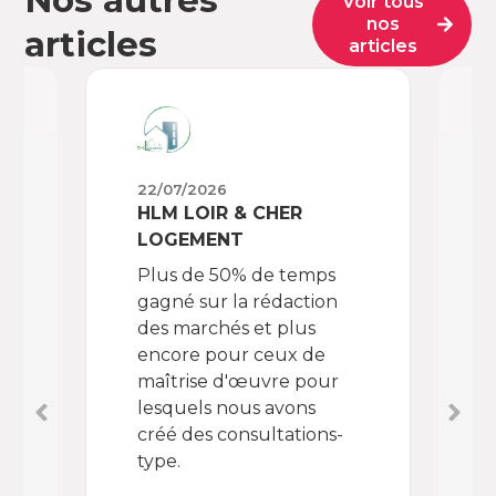
Nos autres
Voir tous
nos
articles
articles
22/07/2026
02/
HLM LOIR & CHER
OPA
LOGEMENT
Che
Plus de 50% de temps
don
gagné sur la rédaction
enf
des marchés et plus
out
encore pour ceux de
Con
maîtrise d'œuvre pour
BAR
lesquels nous avons
TES
créé des consultations-
le 
type.
réc
des