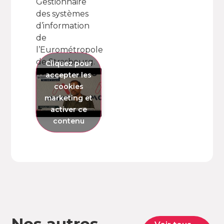
Gestionnaire
des systèmes
d’information
de
l’Eurométropole
de Strasbourg.
Cliquez pour
accepter les
cookies
marketing et
activer ce
contenu