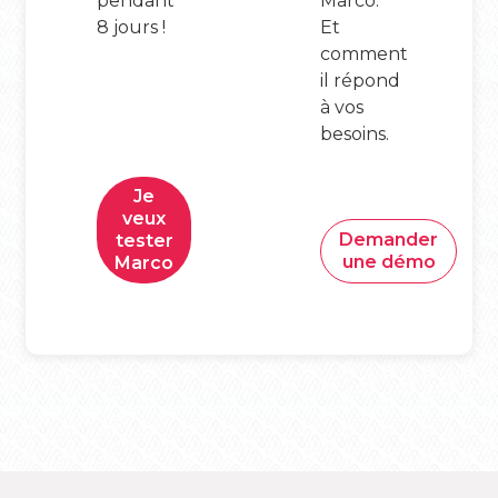
pendant
Marco.
8 jours !
Et
comment
il répond
à vos
besoins.
Je
veux
Demander
tester
une démo
Marco