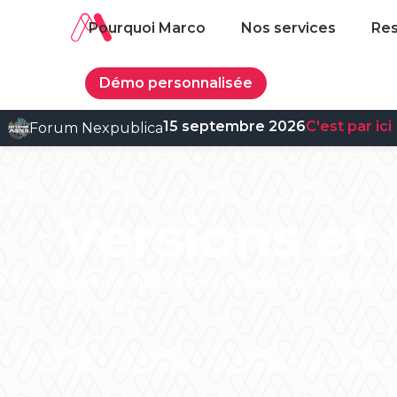
Pourquoi Marco
Nos services
Re
Démo personnalisée
15 septembre 2026
C'est par ici
Forum Nexpublica
Versions et 
Retrouvez les 4 dernières notes de version et la
application.