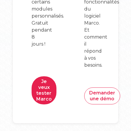
certains
fonctionnalités
modules
du
personnalisés.
logiciel
Gratuit
Marco.
pendant
Et
8
comment
jours !
il
répond
à vos
besoins.
Je
veux
Demander
tester
une démo
Marco