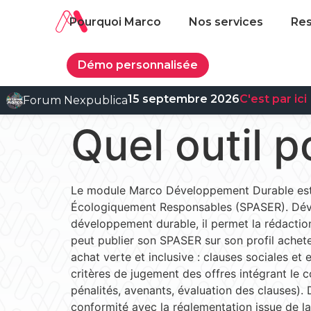
Pourquoi Marco
Nos services
Re
Démo personnalisée
15 septembre 2026
C'est par ici
Forum Nexpublica
Quel outil 
Le module Marco Développement Durable est l’
Écologiquement Responsables (SPASER). Dével
développement durable, il permet la rédactio
peut publier son SPASER sur son profil acheteu
achat verte et inclusive : clauses sociales et
critères de jugement des offres intégrant le c
pénalités, avenants, évaluation des clauses).
conformité avec la réglementation issue de la