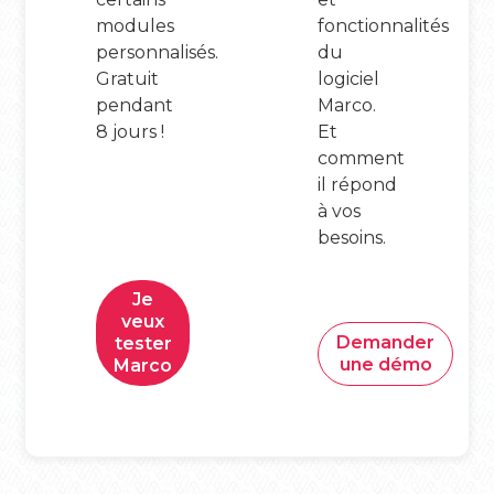
modules
fonctionnalités
personnalisés.
du
Gratuit
logiciel
pendant
Marco.
8 jours !
Et
comment
il répond
à vos
besoins.
Je
veux
Demander
tester
une démo
Marco