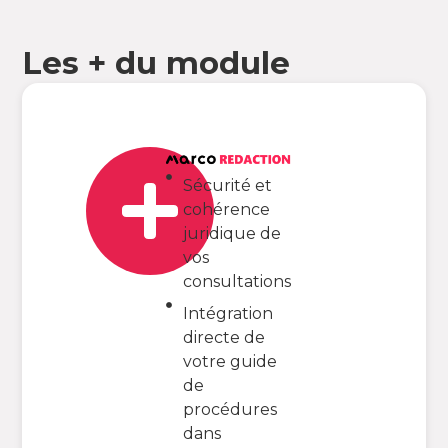
Les + du module
Sécurité et
cohérence
juridique de
vos
consultations
Intégration
directe de
votre guide
de
procédures
dans