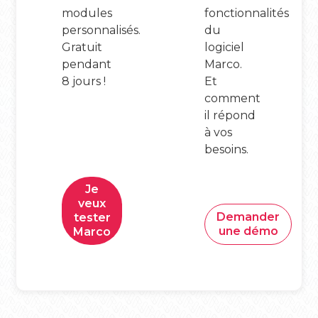
modules
fonctionnalités
personnalisés.
du
Gratuit
logiciel
pendant
Marco.
8 jours !
Et
comment
il répond
à vos
besoins.
Je
veux
Demander
tester
une démo
Marco