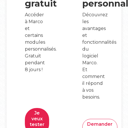
gratuit
personnal
Accéder
Découvrez
à Marco
les
et
avantages
certains
et
modules
fonctionnalités
personnalisés.
du
Gratuit
logiciel
pendant
Marco.
8 jours !
Et
comment
il répond
à vos
besoins.
Je
veux
Demander
tester