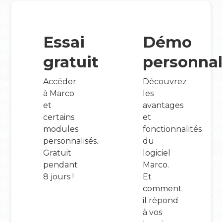
Essai
Démo
gratuit
personnal
Accéder
Découvrez
à Marco
les
et
avantages
certains
et
modules
fonctionnalités
personnalisés.
du
Gratuit
logiciel
pendant
Marco.
8 jours !
Et
comment
il répond
à vos