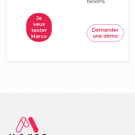
besoins.
Je
veux
Demander
tester
une démo
Marco