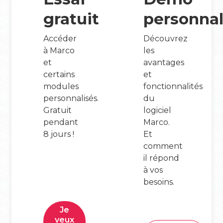
gratuit
personnal
Accéder
Découvrez
à Marco
les
et
avantages
certains
et
modules
fonctionnalités
personnalisés.
du
Gratuit
logiciel
pendant
Marco.
8 jours !
Et
comment
il répond
à vos
besoins.
Je
veux