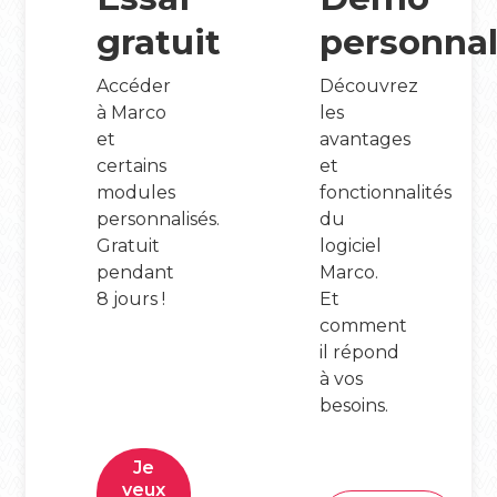
gratuit
personnal
Accéder
Découvrez
à Marco
les
et
avantages
certains
et
modules
fonctionnalités
personnalisés.
du
Gratuit
logiciel
pendant
Marco.
8 jours !
Et
comment
il répond
à vos
besoins.
Je
veux