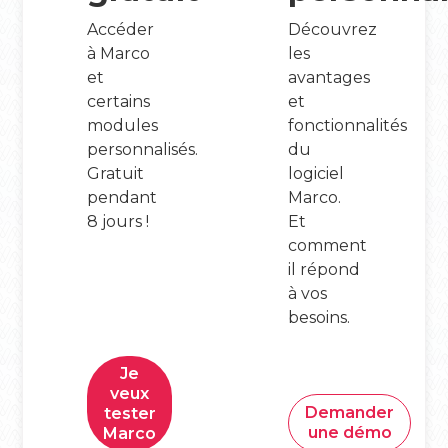
Accéder
Découvrez
à Marco
les
et
avantages
certains
et
modules
fonctionnalités
personnalisés.
du
Gratuit
logiciel
pendant
Marco.
8 jours !
Et
comment
il répond
à vos
besoins.
Je
veux
Demander
tester
une démo
Marco