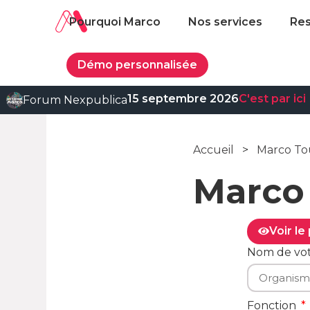
Pourquoi Marco
Nos services
Re
Démo personnalisée
15 septembre 2026
C'est par ici
Forum Nexpublica
Accueil
>
Marco To
Marco
Voir l
Nom de vo
Fonction