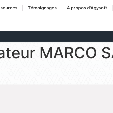
ssources
Témoignages
À propos d’Agysoft
isateur MARCO 
s