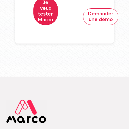
Je
veux
Demander
tester
une démo
Marco