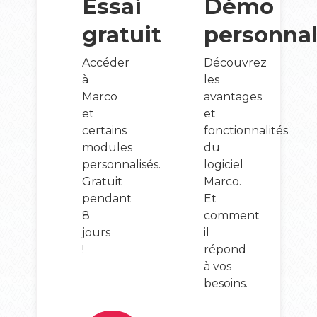
Essai
Démo
gratuit
personnal
Accéder
Découvrez
à
les
Marco
avantages
et
et
certains
fonctionnalités
modules
du
personnalisés.
logiciel
Gratuit
Marco.
pendant
Et
8
comment
jours
il
!
répond
à vos
besoins.